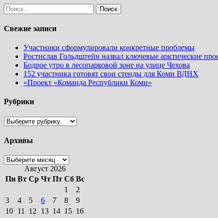
Найти:
Свежие записи
Участники сформулировали конкретные проблемы
Ростислав Гольдштейн назвал ключевые арктические пр
Бодрое утро в лесопарковой зоне на улице Чехова
152 участника готовят свои стенды для Коми ВДНХ
«Проект «Команда Республики Коми»
Рубрики
Рубрики
Архивы
Архивы
Август 2026
Пн
Вт
Ср
Чт
Пт
Сб
Вс
1
2
3
4
5
6
7
8
9
10
11
12
13
14
15
16