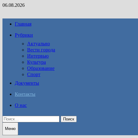
Перейти
06.08.2026
к
содержимому
Главная
Рубрики
Актуально
Вести города
Интервью
Культура
Образование
Спорт
Документы
Контакты
О нас
Найти:
Меню