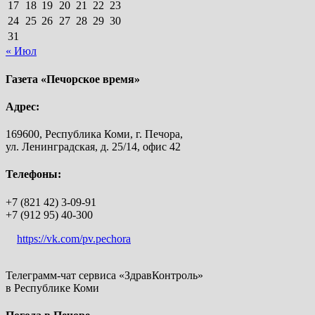
17
18
19
20
21
22
23
24
25
26
27
28
29
30
31
« Июл
Газета «Печорское время»
Адрес:
169600, Республика Коми, г. Печора,
ул. Ленинградская, д. 25/14, офис 42
Телефоны:
+7 (821 42) 3-09-91
+7 (912 95) 40-300
https://vk.com/pv.pechora
Телеграмм-чат сервиса «ЗдравКонтроль»
в Республике Коми