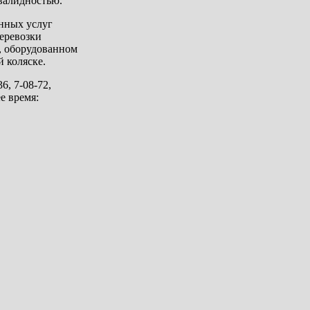
валидностью.
нных услуг
перевозки
е, оборудованном
 коляске.
6, 7-08-72,
ее время: