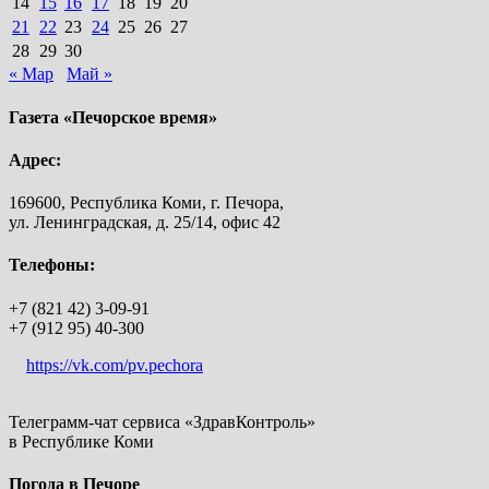
14
15
16
17
18
19
20
21
22
23
24
25
26
27
28
29
30
« Мар
Май »
Газета «Печорское время»
Адрес:
169600, Республика Коми, г. Печора,
ул. Ленинградская, д. 25/14, офис 42
Телефоны:
+7 (821 42) 3-09-91
+7 (912 95) 40-300
https://vk.com/pv.pechora
Телеграмм-чат сервиса «ЗдравКонтроль»
в Республике Коми
Погода в Печоре