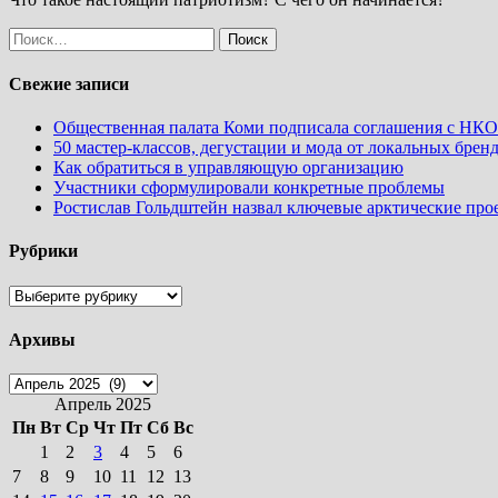
Найти:
Свежие записи
Общественная палата Коми подписала соглашения с НКО 
50 мастер-классов, дегустации и мода от локальных брен
Как обратиться в управляющую организацию
Участники сформулировали конкретные проблемы
Ростислав Гольдштейн назвал ключевые арктические пр
Рубрики
Рубрики
Архивы
Архивы
Апрель 2025
Пн
Вт
Ср
Чт
Пт
Сб
Вс
1
2
3
4
5
6
7
8
9
10
11
12
13